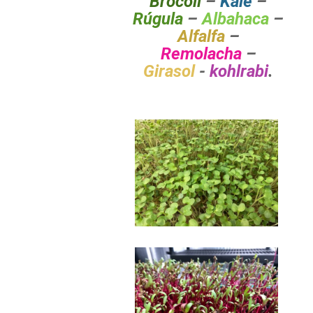
Brócoli
–
Kale
–
Rúgula
–
Albahaca
–
Alfalfa
–
Remolacha
–
Girasol
-
kohlrabi
.